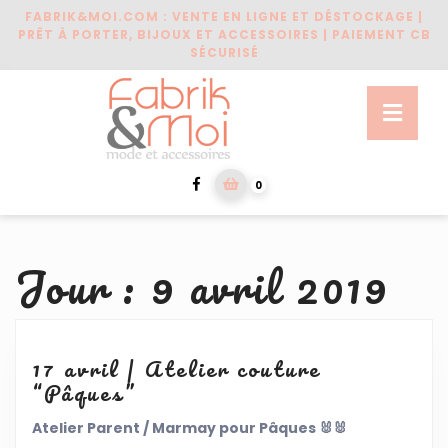
Skip
FABRIK&MOI.COM : VENTE EN LIGNE ET DÉSTOCKAGE |
to
PRÊT À PORTER, BIJOUX ET ACCESSOIRES | PAIEMENT CB
content
SÉCURISÉ
Skip
to
Ope
content
Butt
Facebook
shopping
0
cart
Jour :
9 avril 2019
17 avril | Atelier couture
17
“Pâques”
avril
Atelier Parent / Marmay pour Pâques
🐰
🐰
|