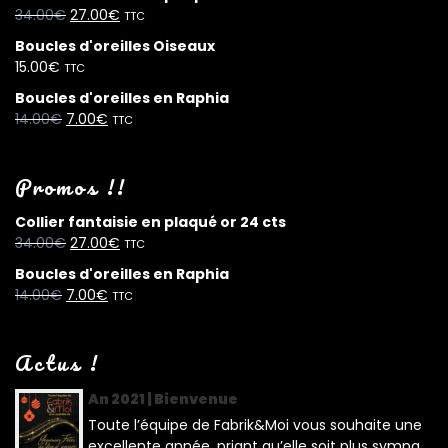
34.00
€
27.00
€
TTC
Boucles d'oreilles Oiseaux
15.00
€
TTC
Boucles d'oreilles en Raphia
14.00
€
7.00
€
TTC
Promos !!
Collier fantaisie en plaqué or 24 cts
34.00
€
27.00
€
TTC
Boucles d'oreilles en Raphia
14.00
€
7.00
€
TTC
Actus !
An 2021 | Bienvenue
Toute l’équipe de Fabrik&Moi vous souhaite une
excellente année, priant qu’elle soit plus sympa...