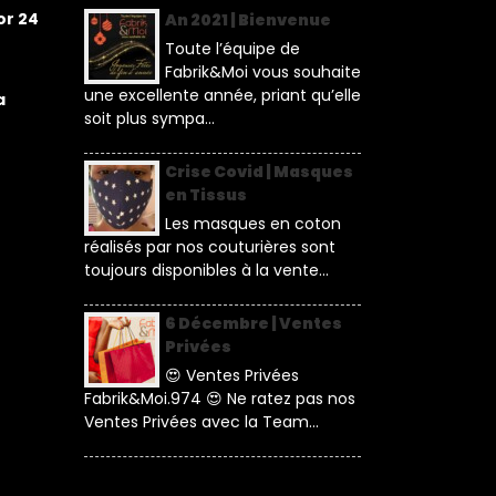
or 24
An 2021 | Bienvenue
Toute l’équipe de
Fabrik&Moi vous souhaite
une excellente année, priant qu’elle
a
soit plus sympa...
Crise Covid | Masques
en Tissus
Les masques en coton
réalisés par nos couturières sont
toujours disponibles à la vente...
6 Décembre | Ventes
Privées
😍 Ventes Privées
Fabrik&Moi.974 😍 Ne ratez pas nos
Ventes Privées avec la Team...