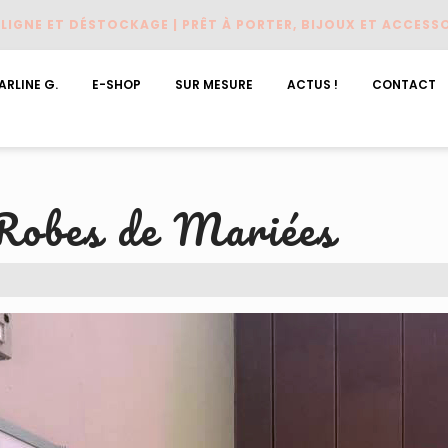
LIGNE ET DÉSTOCKAGE | PRÊT À PORTER, BIJOUX ET ACCESSO
ARLINE G.
E-SHOP
SUR MESURE
ACTUS !
CONTACT
Robes de Mariées