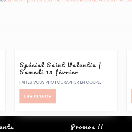
Next
post:
Spécial Saint Valentin |
Spécial
Samedi 13 février
Saint
FAITES VOUS PHOTOGRAPHIER EN COUPLE
ge
Valentin
|
Lire
Lire la Suite
Samedi
la
lles
13
Suite
nces
février
ents
Promos !!