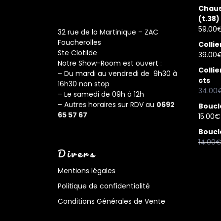
Chauss
(t.38)
59.00
32 rue de la Martinique – ZAC
Foucherolles
Collie
Ste Clotilde
39.00
Notre Show-Room est ouvert :
Collie
– Du mardi au vendredi de 9h30 à
cts
16h30 non stop
34.00
– Le samedi de 09h à 12h
– Autres horaires sur RDV au
0692
Boucl
65 57 67
15.00
€
Boucle
14.00
Divers
Mentions légales
Politique de confidentialité
Conditions Générales de Vente