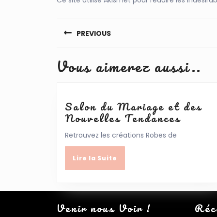
Navigation
de
PREVIOUS
l’article
Previous
Vous aimerez aussi..
post:
Salon du Mariage et des
Salon
Nouvelles Tendances
du
Retrouvez les créations Robes de
Maria
et
Lire
Lire la Suite
des
la
Nouve
Suite
Tenda
Venir nous Voir !
Réc