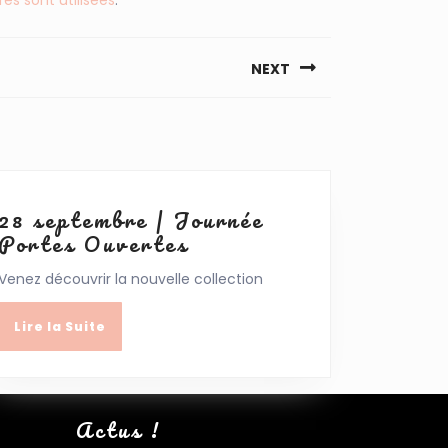
NEXT
28 septembre | Journée
28
Portes Ouvertes
septembre
Venez découvrir la nouvelle collection
|
Journée
Lire
Lire la Suite
Portes
la
Ouvertes
Suite
Actus !