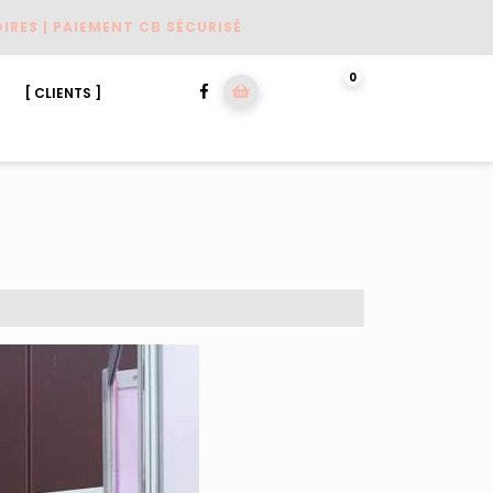
IRES | PAIEMENT CB SÉCURISÉ
Facebook
shopping
0
[ CLIENTS ]
cart