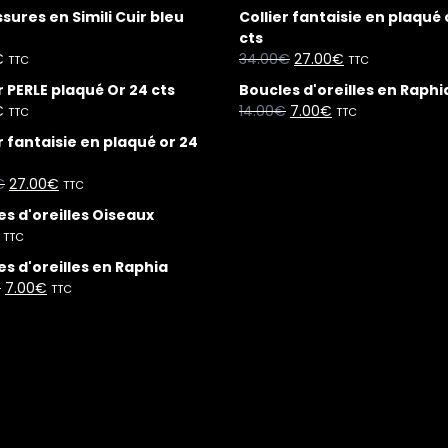
ures en Simili Cuir bleu
Collier fantaisie en plaqué 
cts
€
34.00
€
27.00
€
TTC
TTC
r PERLE plaqué Or 24 cts
Boucles d'oreilles en Raphi
€
14.00
€
7.00
€
TTC
TTC
r fantaisie en plaqué or 24
€
27.00
€
TTC
es d'oreilles Oiseaux
TTC
s d'oreilles en Raphia
€
7.00
€
TTC