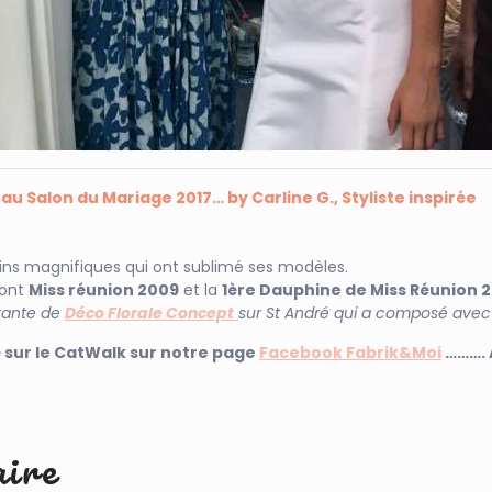
au Salon du Mariage 2017… by Carline G., Styliste inspirée
ns magnifiques qui ont sublimé ses modèles.
dont
Miss réunion 2009
et la
1ère Dauphine de Miss Réunion 2
rante de
Déco Florale Concept
sur St André qui a composé avec 
é sur le CatWalk sur notre page
Facebook Fabrik&Moi
………. A
aire